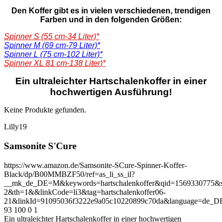
Den Koffer gibt es in vielen verschiedenen, trendigen
Farben und in den folgenden Größen:
Spinner S (55 cm-34 Liter)*
Spinner M (69 cm-79 Liter)*
Spinner L (75 cm-102 Liter)*
Spinner XL 81 cm-138 Liter)*
Ein ultraleichter Hartschalenkoffer in einer
hochwertigen Ausführung!
Keine Produkte gefunden.
Lilly19
Samsonite S'Cure
https://www.amazon.de/Samsonite-SCure-Spinner-Koffer-
Black/dp/B00MMBZF50/ref=as_li_ss_il?
__mk_de_DE=M&keywords=hartschalenkoffer&qid=1569330775&s
2&th=1&&linkCode=li3&tag=hartschalenkoffer06-
21&linkId=91095036f3222e9a05c10220899c70da&language=de_D
93
100
0
1
Ein ultraleichter Hartschalenkoffer in einer hochwertigen