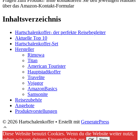
Fragen zum Produkt? Bitte kontaktieren Sie den jeweiligen Händler
über das Amazon-Kontakt-Formular
Inhaltsverzeichnis
Hartschalenkoffer- der perfekte Reisebegleiter
Aktuelle Top 10
Hartschalenkoffer-Set
Hersteller
Rimowa
Titan
American Tourister
Hauptstadtkoffer
Travelite
Vojagor
AmazonBasics
Samsonite
Reisezubehör
Angebote
Produktvorstellungen
© 2026 Hartschalenkoffer
• Erstellt mit
GeneratePress
Diese Website benutzt Cookies. Wenn du die Website weiter nutzt,
gehen wir von deinem Einverständnis aus.
OK
Nein